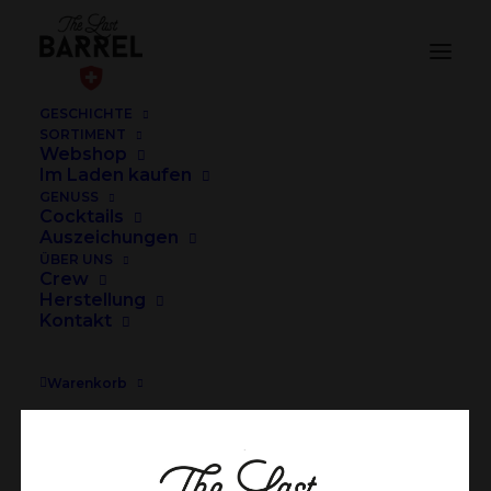
GESCHICHTE
SORTIMENT
Last Barrel Shooting, Bar Tender, Mix
Webshop
Im Laden kaufen
Drink
GENUSS
Home
Rezept
Kiss The Barrel
Cocktails
Auszeichungen
Last Barrel Shooting, Bar Tender, Mix Drink
ÜBER UNS
Crew
Herstellung
Kontakt
Warenkorb
Dein Warenkorb ist gegenwärtig leer.