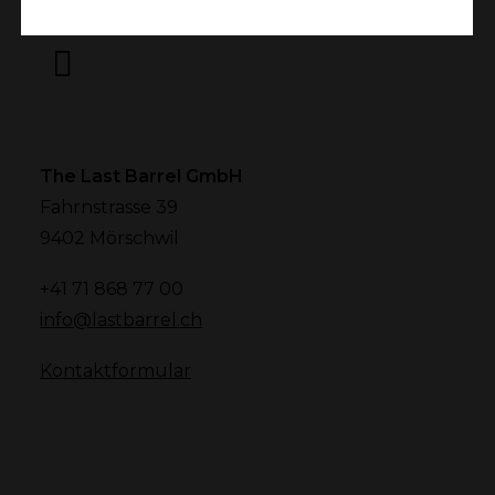
The Last Barrel GmbH
Fahrnstrasse 39
9402 Mörschwil
+41 71 868 77 00
info@lastbarrel.ch
Kontaktformular