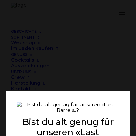
if_martini_907910
Home
Rezept
Kiss The Barrel
if_martini_907910
GESCHICHTE
SORTIMENT
Webshop
Im Laden kaufen
GENUSS
Cocktails
Auszeichungen
ÜBER UNS
Crew
Herstellung
Kontakt
Warenkorb
Dein Warenkorb ist gegenwärtig leer.
Bist du alt genug für
unseren «Last
Facebook