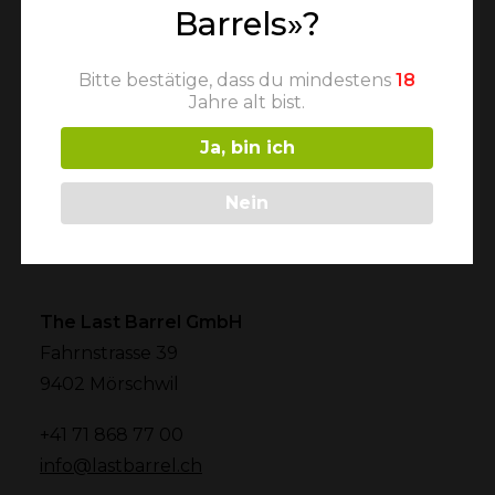
Barrels»?
Bitte bestätige, dass du mindestens
18
Jahre alt bist.
Newsletter
Ja, bin ich
Nein
The Last Barrel GmbH
Fahrnstrasse 39
9402 Mörschwil
+41 71 868 77 00
info@lastbarrel.ch