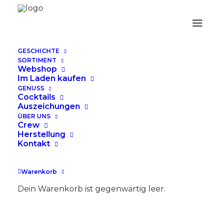
GESCHICHTE
SORTIMENT
20170911_LAST_BARREL_SHOOTING_0910_w
Webshop
Im Laden kaufen
Home
Rezept
Captain Jack Barrel
GENUSS
20170911_LAST_BARREL_SHOOTING_0910_web
Cocktails
Auszeichungen
ÜBER UNS
Crew
Herstellung
Kontakt
Warenkorb
Dein Warenkorb ist gegenwärtig leer.