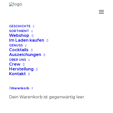
GESCHICHTE
SORTIMENT
Webshop
CC Aligro Frauenfeld
Im Laden kaufen
Neuhofstrasse 8
GENUSS
Cocktails
8500 Frauenfeld
Auszeichungen
ÜBER UNS
Telefon +41 52 728 97 97
Crew
Herstellung
Website
Kontakt
Google Maps
Warenkorb
Dein Warenkorb ist gegenwärtig leer.
Facebook