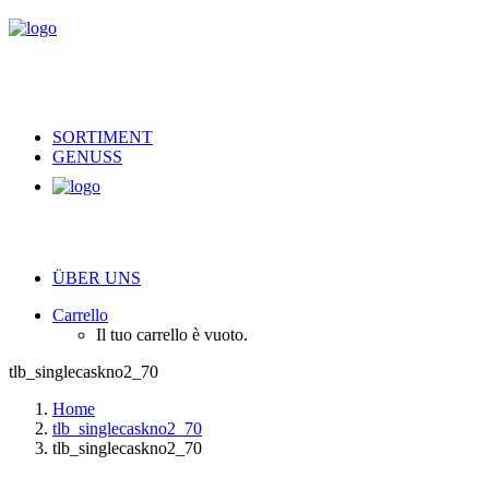
SORTIMENT
GENUSS
ÜBER UNS
Carrello
Il tuo carrello è vuoto.
tlb_singlecaskno2_70
Home
tlb_singlecaskno2_70
tlb_singlecaskno2_70