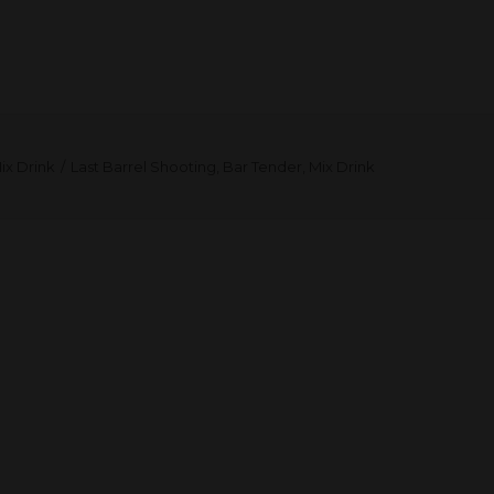
Il tuo carrello è vuoto.
ix Drink
Last Barrel Shooting, Bar Tender, Mix Drink