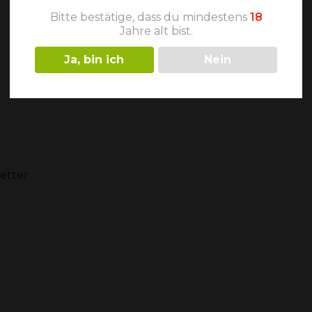
Bitte bestätige, dass du mindestens
18
Jahre alt bist.
Ja, bin ich
Nein
etter