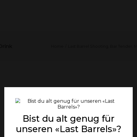
GENUSS
ÜBER UNS
Drink
Home
Last Barrel Shooting, Bar Tender, M
Bist du alt genug für
unseren «Last Barrels»?