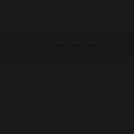
Il tuo carrello è vuoto.
Home
Flasche
Flasche