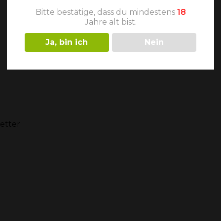
Bitte bestätige, dass du mindestens
18
Jahre alt bist.
Ja, bin ich
Nein
etter