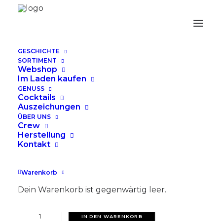
GESCHICHTE
THE LAST BARREL
SORTIMENT
Webshop
Im Laden kaufen
WHITE 70cl
GENUSS
Cocktails
Auszeichungen
CHF
59.00
ÜBER UNS
Crew
42% alc. / 70cl.
Herstellung
Kontakt
Die sommerlich-süsse Gaumenfreude.
Besticht durch seine angenehme Würze.
Warenkorb
Entzückt pur oder gemixt in Cocktails und
Longdrinks.
Dein Warenkorb ist gegenwärtig leer.
THE
IN DEN WARENKORB