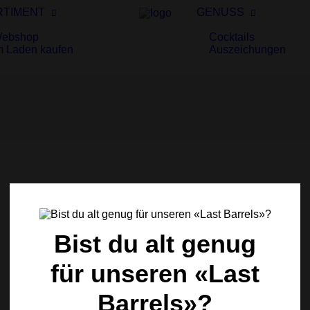
RTIMENT
GENUSS
ebshop
Cocktails
m Laden kaufen
Auszeichungen
Bist du alt genug
für unseren «Last
Barrels»?