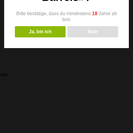
Bitte bestätige, dass du mindestens
18
Jahre alt
bist.
Ja, bin ich
Nein
tter