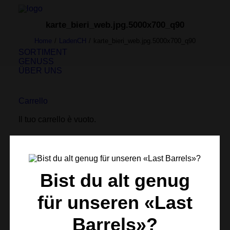
karte_bieri_web.jpg.5000x700_q90
Home
LadenCH
karte_bieri_web.jpg.5000x700_q90
SORTIMENT
GENUSS
ÜBER UNS
Carrello
Il tuo carrello è vuoto.
Bist du alt genug
für unseren «Last
Barrels»?
Facebook