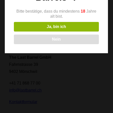
Bitte bestätige, dass du mindestens
18
Jahre
alt bist.
Newsletter
Ja, bin ich
Nein
The Last Barrel GmbH
Fahrnstrasse 39
9402 Mörschwil
+41 71 868 77 00
info@lastbarrel.ch
Kontaktformular